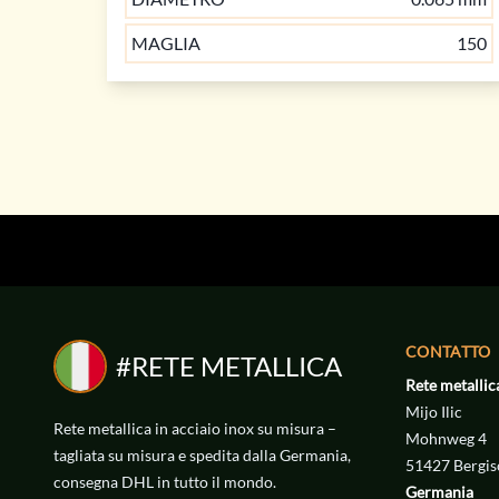
MAGLIA
150
RETE METALLI
RETE METALLI
V2A
V2A
CONTATTO
ACCIAIO INOSSIDABILE
ACCIAIO INOSSIDABILE
42 € /
43 € /
#RETE METALLICA
Rete metallic
Mijo Ilic
LARGHEZZA
LARGHEZZA
0.315 
0.5 
Rete metallica in acciaio inox su misura –
Mohnweg 4
tagliata su misura e spedita dalla Germania,
DIAMETRO
DIAMETRO
0.32 
0.2 
51427 Bergis
consegna DHL in tutto il mondo.
Germania