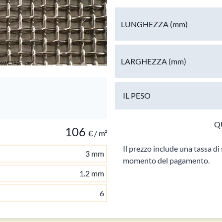
LUNGHEZZA
(mm)
LARGHEZZA
(mm)
IL PESO
Q
106
€ / m²
Il prezzo include una tassa di 
3 mm
momento del pagamento.
1.2 mm
6