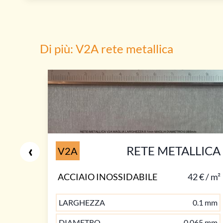
Di più: V2A rete metallica
‹
RETE METALLICA
V2A
ACCIAIO INOSSIDABILE
42 € / m²
LARGHEZZA
0.1 mm
DIAMETRO
0.065 mm