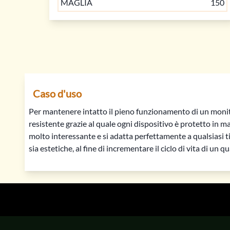
MAGLIA
150
Caso d'uso
Per mantenere intatto il pieno funzionamento di un monito
RETE METALLI
RETE METALLI
V2A
V2A
resistente grazie al quale ogni dispositivo è protetto in m
molto interessante e si adatta perfettamente a qualsiasi ti
ACCIAIO INOSSIDABILE
ACCIAIO INOSSIDABILE
42 € /
43 € /
sia estetiche, al fine di incrementare il ciclo di vita di un q
LARGHEZZA
LARGHEZZA
0.315 
0.5 
DIAMETRO
DIAMETRO
0.32 
0.2 
MAGLIA
MAGLIA