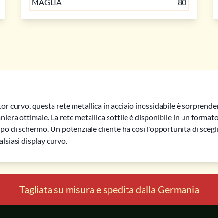
MAGLIA
80
r curvo, questa rete metallica in acciaio inossidabile è sorprende
CA
CA
RETE METALLICA
RETE METALLICA
V2A
V2A
aniera ottimale. La rete metallica sottile è disponibile in un format
po di schermo. Un potenziale cliente ha così l'opportunità di scegl
 m²
 m²
ACCIAIO INOSSIDABILE
ACCIAIO INOSSIDABILE
44 € / m²
50 € / m²
ualsiasi display curvo.
mm
mm
LARGHEZZA
LARGHEZZA
0.63 mm
0.4 mm
mm
mm
DIAMETRO
DIAMETRO
0.25 mm
0.4 mm
Tagliata su misura e spedita dalla Germania
50
30
MAGLIA
MAGLIA
40
25