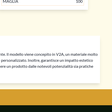
MAGLIA
100
nte. Il modello viene concepito in V2A, un materiale molto
RETE METALLICA
RETE METALLICA
V2A
V2A
o personalizzato. Inoltre, garantisce un impatto estetico
iere un prodotto dalle notevoli potenzialità sia pratiche
ACCIAIO INOSSIDABILE
ACCIAIO INOSSIDABILE
32 € / m²
37 € / m²
LARGHEZZA
LARGHEZZA
0.5 mm
0.8 mm
DIAMETRO
DIAMETRO
0.32 mm
0.2 mm
MAGLIA
MAGLIA
36
24