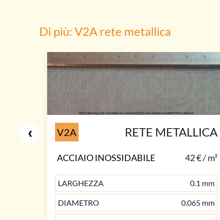
Di più: V2A rete metallica
‹
RETE METALLICA
V2A
ACCIAIO INOSSIDABILE
42 € / m²
LARGHEZZA
0.1 mm
DIAMETRO
0.065 mm