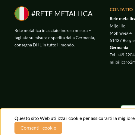
CONTATTO
#RETE METALLICA
Rete metallic
Mijo Ilic
Rete metallica in acciaio inox su misura –
Mohnweg 4
tagliata su misura e spedita dalla Germania,
51427 Bergis
consegna DHL in tutto il mondo.
Germania
Tel. +49 220
mijoilic@o2m
Questo sito Web utilizza i cookie per assicurarti la miglior
Consenti i cookie
© Rete me