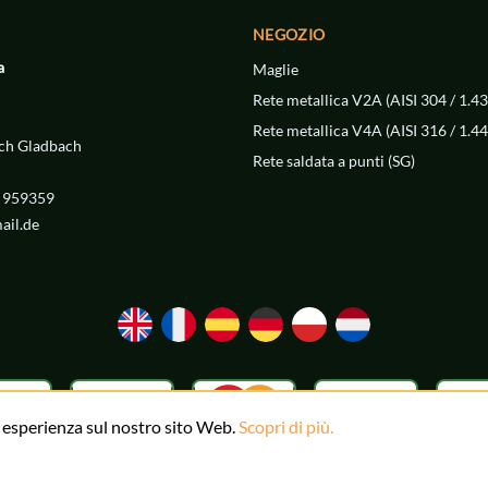
NEGOZIO
a
Maglie
Rete metallica V2A (AISI 304 / 1.4
Rete metallica V4A (AISI 316 / 1.4
ch Gladbach
Rete saldata a punti (SG)
4 959359
ail.de
e esperienza sul nostro sito Web.
Scopri di più.
tallica · Mijo Ilic commercio online di prodotti in acciaio inox · Bergisc